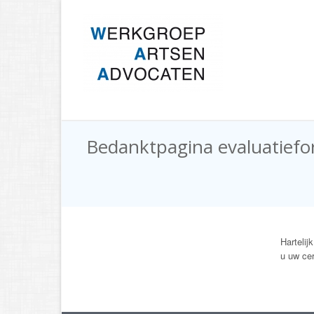
Bedanktpagina evaluatiefor
Hartelij
u uw ce