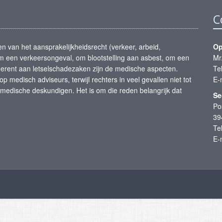
C
nen van het aansprakelijkheidsrecht (verkeer, arbeid,
Op
m een verkeersongeval, om blootstelling aan asbest, om een
Mr
herent aan letselschadezaken zijn de medische aspecten.
Te
medisch adviseurs, terwijl rechters in veel gevallen niet tot
E-
edische deskundigen. Het is om die reden belangrijk dat
Se
Po
39
Te
E-