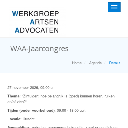
Toggle
navigati
WAA-Jaarcongres
Home
Agenda
Details
27 november 2026, 09:00 u
Thema:
"Zintuigen: hoe belangrijk is (goed) kunnen horen, ruiken
en/of zien?"
Tijden (onder voorbehoud)
: 09.00 - 18.00 uur.
Locatie:
Utrecht
Aanmelding
: zodra het programma bekend is, komt er een link om